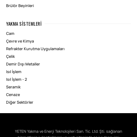
Brülör Beyinleri
YAKMA SISTEMLERI
Cam
Çevre ve Kimya
Refrakter Kurutma Uygulamaları
Çelik
Demir Dışı Metaller
Isıl İşlem
Isıl İşlem - 2
Seramik
Cenaze
Diğer Sektörler
YETEN Yakma ve Enerji Teknolojileri San. Tic. Ltd. Şti. sağlanan