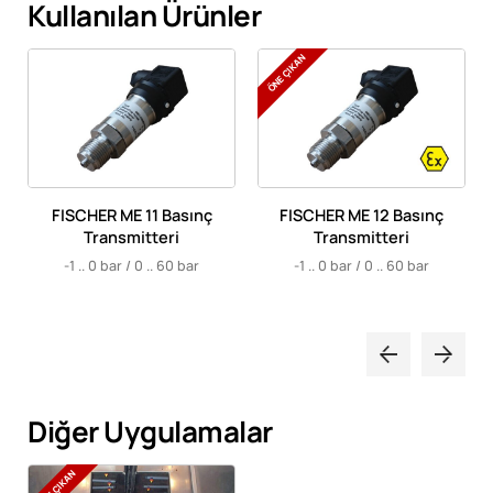
Kullanılan Ürünler
ÖNE ÇIKAN
ç
FISCHER ME 11 Basınç
FISCHER ME 12 Basınç
Transmitteri
Transmitteri
-1 .. 0 bar / 0 .. 60 bar
-1 .. 0 bar / 0 .. 60 bar
0
Diğer Uygulamalar
ÖNE ÇIKAN