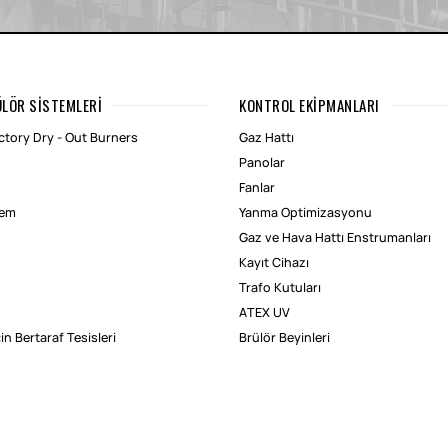
ÜLÖR SISTEMLERI
KONTROL EKIPMANLARI
tory Dry - Out Burners
Gaz Hattı
Panolar
Fanlar
lem
Yanma Optimizasyonu
Gaz ve Hava Hattı Enstrumanları
Kayıt Cihazı
Trafo Kutuları
ATEX UV
çin Bertaraf Tesisleri
Brülör Beyinleri